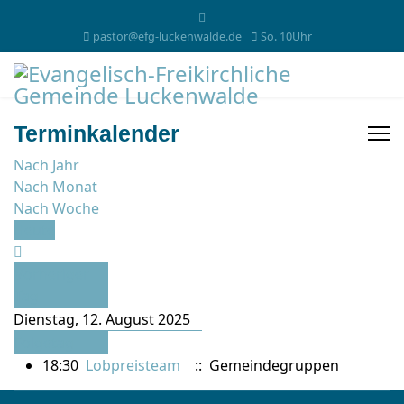
pastor@efg-luckenwalde.de
So. 10Uhr
Terminkalender
Nach Jahr
Nach Monat
Nach Woche
Heute
Vorheriger
Tag
Dienstag, 12. August 2025
Folgetag
18:30
Lobpreisteam
:: Gemeindegruppen