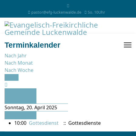
pastor@efg-luckenwalde.de
So. 10Uhr
Terminkalender
Nach Jahr
Nach Monat
Nach Woche
Heute
Vorheriger
Tag
Sonntag, 20. April 2025
Folgetag
10:00
Gottesdienst
:: Gottesdienste