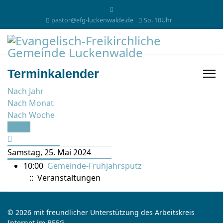
pastor@efg-luckenwalde.de
So. 10Uhr
Terminkalender
Nach Jahr
Nach Monat
Nach Woche
Heute
Samstag, 25. Mai 2024
10:00
Gemeinde-Frühjahrsputz
:: Veranstaltungen
© 2026 mit freundlicher Unterstützung des Arbeitskreis
Internet im BEFG