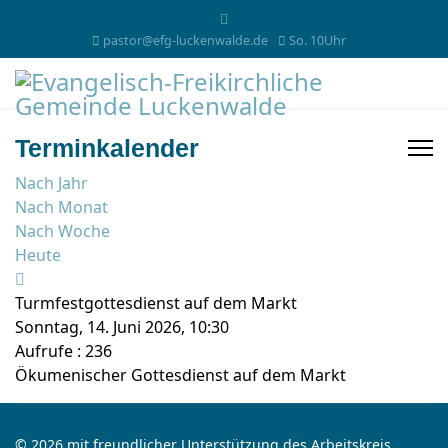
pastor@efg-luckenwalde.de
So. 10Uhr
Terminkalender
Nach Jahr
Nach Monat
Nach Woche
Heute
Turmfestgottesdienst auf dem Markt
Sonntag, 14. Juni 2026, 10:30
Aufrufe
: 236
Ökumenischer Gottesdienst auf dem Markt
© 2026 mit freundlicher Unterstützung des Arbeitskreis